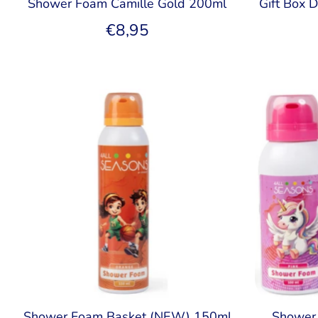
Shower Foam Camille Gold 200ml
Gift Box D
€8,95
Shower Foam Basket (NEW) 150ml
Shower 