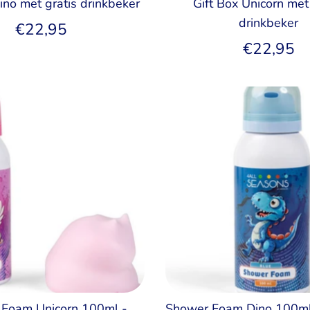
ino met gratis drinkbeker
Gift Box Unicorn met
drinkbeker
€22,95
€22,95
Foam Unicorn 100ml -
Shower Foam Dino 100m