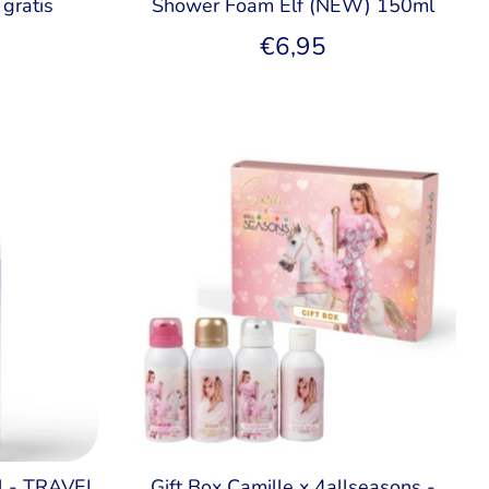
 gratis
Shower Foam Elf (NEW) 150ml
€6,95
l - TRAVEL
Gift Box Camille x 4allseasons -