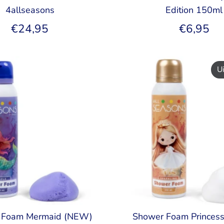
4allseasons
Edition 150ml
€24,95
€6,95
U
 Foam Mermaid (NEW)
Shower Foam Princes