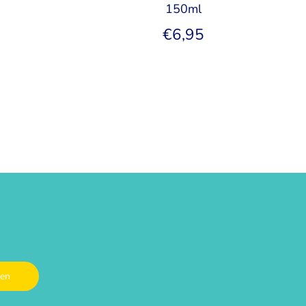
150ml
€6,95
den