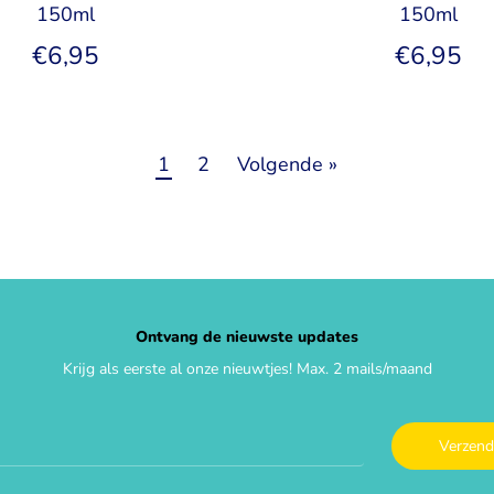
150ml
150ml
€6,95
€6,95
1
2
Volgende »
Ontvang de nieuwste updates
Krijg als eerste al onze nieuwtjes! Max. 2 mails/maand
Verzen